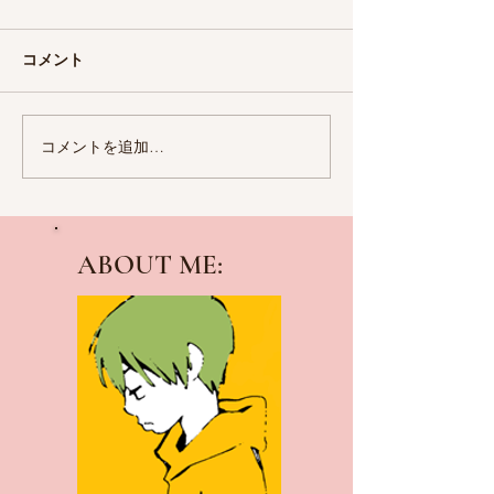
今月も静かに更新しておりま
静かに毎月更新し
す。現在25話が公開中。
す。現在24話が公
コメント
コメントを追加…
ABOUT ME: