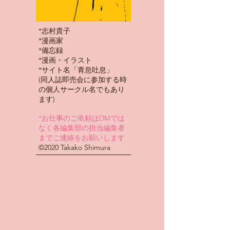
*志村貴子
*漫画家
*備忘録
​*漫画・イラスト
*サイト名「青息吐息」
(同人誌即売会に参加する時
の個人サークル名でもあり
ます)
*お仕事のご依頼はDMでは
なく各編集部の担当編集者
までご連絡をお願いします
​©2020 Takako Shimura