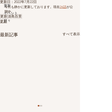
更新日：
2022年7月22日
更新
今月も静かに更新しております。現在
26話
が公
開中。
イベント
更新
淡島百景
日々
更新
すべて表示
最新記事
淡島百景25話
淡島百景24話