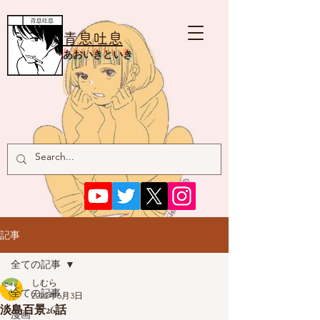
青息吐息
あおいきといき
記事
全ての記事
しむら
全ての記事
2022年6月3日
淡島百景26話
漫画