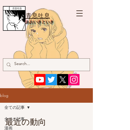
青息吐息
あおいきといき
blog
全ての記事
全ての記事
最近の動向
漫画