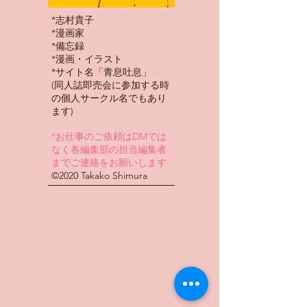
*志村貴子
*漫画家
*備忘録
​*漫画・イラスト
*サイト名「青息吐息」
(同人誌即売会に参加する時
の個人サークル名でもあり
ます)
*お仕事のご依頼はDMでは
なく各編集部の担当編集者
までご連絡をお願いします
​©2020 Takako Shimura