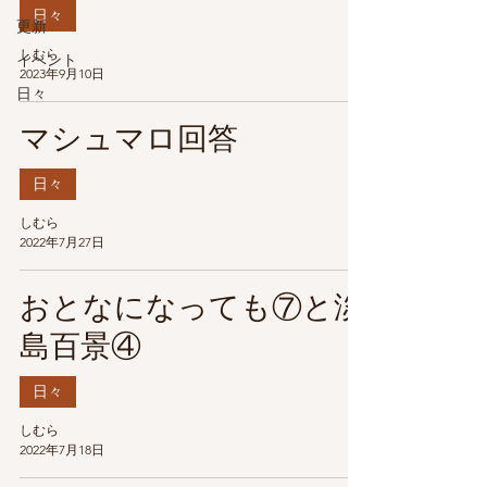
日々
更新
しむら
イベント
2023年9月10日
日々
マシュマロ回答
日々
しむら
2022年7月27日
おとなになっても⑦と淡
島百景④
日々
しむら
2022年7月18日